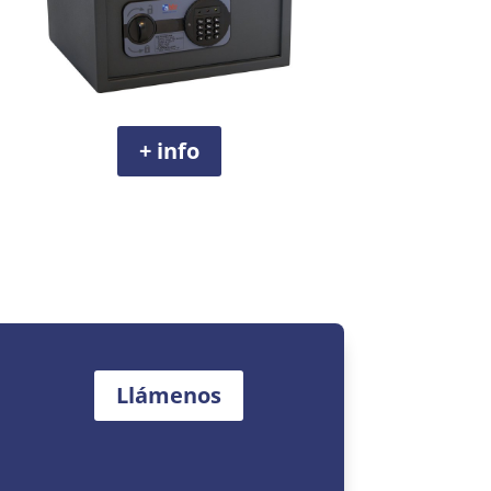
+ info
Llámenos