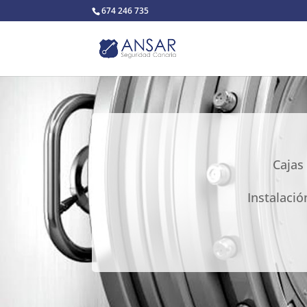
674 246 735
Cajas
Instalació